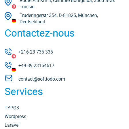
Route Ain Km 3, Ceinture Bourguiba, 3003 Sfax
Tunisie.
Truderingerstr 354, D-81825, München,
Deutschland.
Contactez-nous
+216 23 735 335
+49-89-23164617
contact@softtodo.com
Services
TYPO3
Wordpress
Laravel